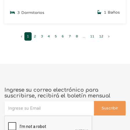
1 Baños
3 Dormitorios
‹
1
2
3
4
5
6
7
8
...
11
12
›
Ingrese su correo electrónico para
suscribirse, recibirá el boletín mensual
Suscribir