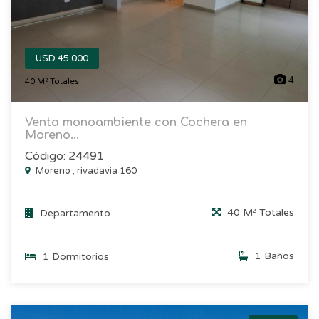
USD 45.000
4
40 M² Totales
Venta monoambiente con Cochera en
Moreno...
Código: 24491
Moreno , rivadavia 160
40 M² Totales
Departamento
1 Baños
1 Dormitorios