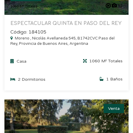
12
1060 M² Totales
ESPECTACULAR QUINTA EN PASO DEL REY
Código: 184105
Moreno , Nicolás Avellaneda 545, B1742CVC Paso del
Rey, Provincia de Buenos Aires, Argentina
1060 M² Totales
Casa
1 Baños
2 Dormitorios
Venta