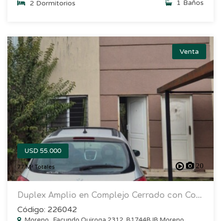
1 Baños
2 Dormitorios
Venta
USD 55.000
20
77 M² Totales
Duplex Amplio en Complejo Cerrado con Co...
Código: 226042
Moreno , Facundo Quiroga 2312, B1744BJB Moreno,