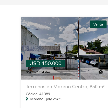
Venta
U$D 450.000
950 M² Totales
3
Terrenos en Moreno Centro, 950 m²
Código: 41089
Moreno , joly 2585