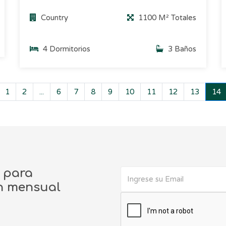
Country
1100 M² Totales
4 Dormitorios
3 Baños
1
2
...
6
7
8
9
10
11
12
13
14
o para
ín mensual