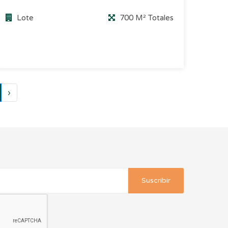
Lote
700 M² Totales
›
Suscribir