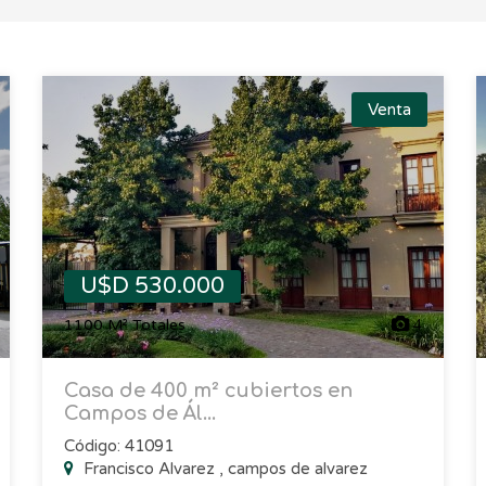
Venta
U$D 530.000
1100 M² Totales
4
Casa de 400 m² cubiertos en
Campos de Ál...
Código: 41091
Francisco Alvarez , campos de alvarez