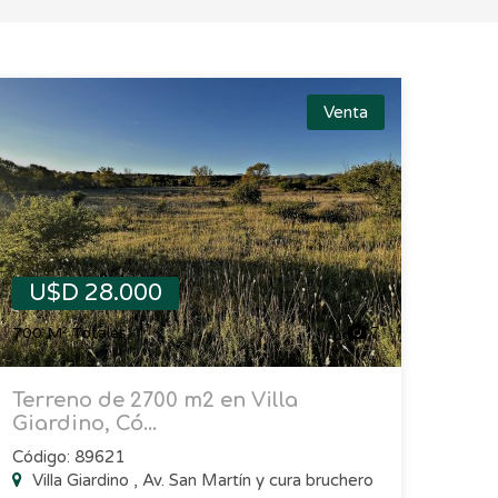
Venta
U$D 28.000
700 M² Totales
7
Terreno de 2700 m2 en Villa
Giardino, Có...
Código: 89621
Villa Giardino , Av. San Martín y cura bruchero